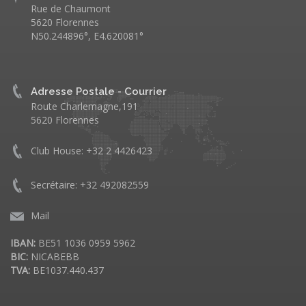
Rue de Chaumont
5620 Florennes
N50.244896°, E4.620081°
Adresse Postale - Courrier
Route Charlemagne,191
5620 Florennes
Club House: +32 2 4426423
Secrétaire: +32 492082559
Mail
IBAN:
BE51 1036 0959 5962
BIC:
NICABEBB
TVA:
BE1037.440.437