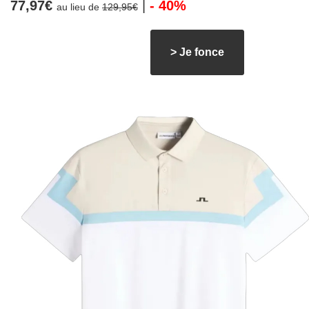
77,97€
|
- 40%
au lieu de
129,95€
> Je fonce